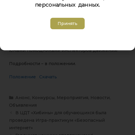
forms.yandex.ru/u/67bcdd35…
персональных данных.
Очный этап: 17 апреля – праздник ЮИД и
выступления победителей!
Принять
Участвуйте, показывайте творческие таланты,
учитесь безопасности и становитесь настоящими
юными помощниками инспекторов движения!
Подробности – в положении.
Положение
Скачать
Анонс
,
Конкурсы
,
Мероприятия
,
Новости
,
Объявления
В ЦДТ «Хибины» для обучающихся была
проведена Игра-практикум «Безопасный
интернет»