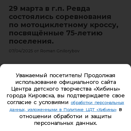
29 марта в г.п. Ревда
состоялись соревнования
по мотоциклетному кроссу,
посвящённые 75-летию
поселения.
07/04/2025
от
Roman Gnilorybov
Они открыли соревновательный сезон 2025 года
нашего региона в этом виде спорта. Юные
Уважаемый посетитель! Продолжая
гонщики из учебного объединения «Мотокросс»
использование официального сайта
приняли в них участие и привезли домой
Центра детского творчества «Хибины»
награды!
города Кировска, вы подтверждаете свое
согласие с условиями
обработки персональных
2 место — Шарофеев Савелий (класс 50см3)
в
данных, изложенными в Политике ЦДТ «Хибины»
1 место — Смитнов Артём (класс 65см3)
отношении обработки и защиты
3 место — Мирзаматов Марк (класс 65см3)
персональных данных.
3 место — Калинин Ярослав (класс 85см3)