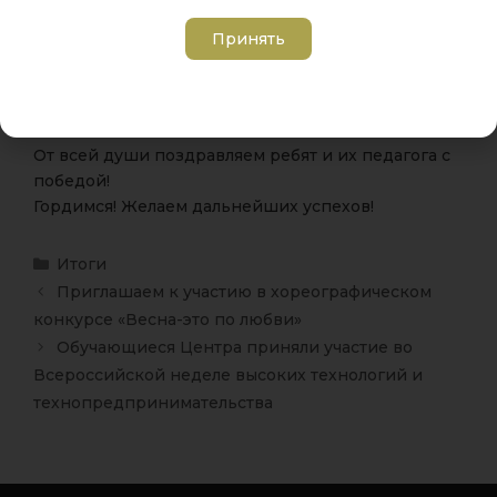
1 место — Лешков Демьян (класс «Шипы»)
Принять
Команда «Мото-Хибины» под руководством
педагога ЦДТ «Хибины» города Кировска Сергея
Ивановича Лутовинова заняла I место!
От всей души поздравляем ребят и их педагога с
победой!
Гордимся! Желаем дальнейших успехов!
Итоги
Приглашаем к участию в хореографическом
конкурсе «Весна-это по любви»
Обучающиеся Центра приняли участие во
Всероссийской неделе высоких технологий и
технопредпринимательства