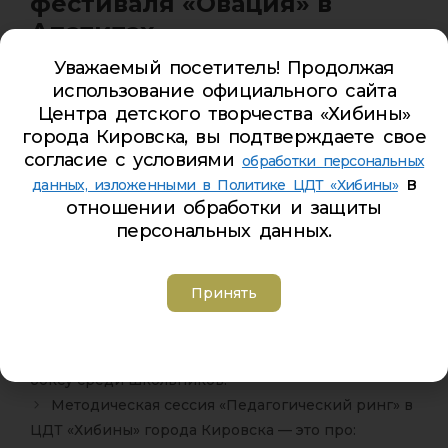
фестиваля «Овация» в
Апатитах.
14/04/2025
от
Roman Gnilorybov
Уважаемый посетитель! Продолжая
использование официального сайта
Центра детского творчества «Хибины»
Поздравляем наших юных артистов с отличным
города Кировска, вы подтверждаете свое
выступлением и желаем дальнейших успехов!
согласие с условиями
обработки персональных
в
Эстрадный вокал:
данных, изложенными в Политике ЦДТ «Хибины»
отношении обработки и защиты
Лауреат III степени — Шишкина Мария
персональных данных.
Народный вокал:
Дипломант I степени — Осина Анастасия
Принять
Итоги
6 апреля в ЦРТДЮ поселка Зеленоборский
прошло традиционное открытое первенство по
боксу среди школьников.
Методическая сессия «Педагогический ринг» в
ЦДТ «Хибины» города Кировска
— это про: