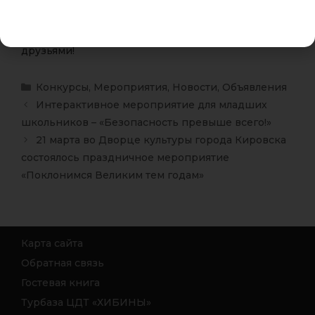
Все шаги — на картинке
Сохраняйте себе, делитесь с коллегами и
друзьями!
Конкурсы
,
Мероприятия
,
Новости
,
Объявления
Интерактивное мероприятие для младших
школьников – «Безопасность превыше всего!»
21 марта во Дворце культуры города Кировска
состоялось праздничное мероприятие
«Поклонимся Великим тем годам»
Карта сайта
Обратная связь
Гостевая книга
Турбаза ЦДТ «ХИБИНЫ»