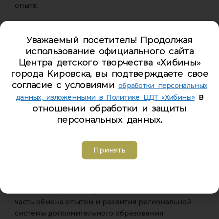
опыта.
Если вы хотите выступить — необходимо
отправить:
Уважаемый посетитель! Продолжая
использование официального сайта
тезисы выступления
Центра детского творчества «Хибины»
города Кировска, вы подтверждаете свое
презентационные материалы (при наличии)
согласие с условиями
обработки персональных
в
данных, изложенными в Политике ЦДТ «Хибины»
заявку участника
отношении обработки и защиты
персональных данных.
согласие на обработку персональных данных
Все документы принимаются до 17 ноября на
Принять
электронную почту:
rmc@laplandiya.org
(в теме письма: «Заявка на семинар «Обновление
содержания»)
Участие педагогов Мурманской области — важная
часть обмена опытом и развития региональной
системы дополнительного образования.