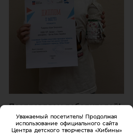
Поздравляем победителей!
Уважаемый посетитель! Продолжая
22/12/2025
от
Roman Gnilorybov
использование официального сайта
Центра детского творчества «Хибины»
Маша Трибунская из объединения «Калейдоскоп