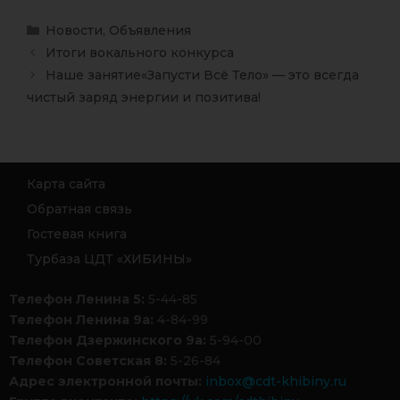
Новости
,
Объявления
Итоги вокального конкурса
Наше занятие«Запусти Всё Тело» — это всегда
чистый заряд энергии и позитива!
Карта сайта
Обратная связь
Гостевая книга
Турбаза ЦДТ «ХИБИНЫ»
Телефон Ленина 5:
5-44-85
Телефон Ленина 9а:
4-84-99
Телефон Дзержинского 9а:
5-94-00
Телефон Советская 8:
5-26-84
Адрес электронной почты:
inbox@cdt-khibiny.ru