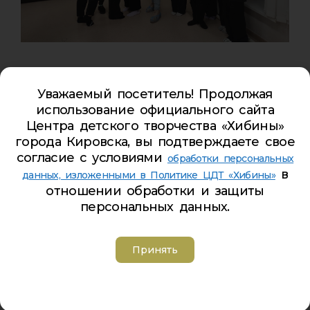
Ровно неделю назад в
Центре детского
творчества «Хибины»
на базе
Клуба
Уважаемый посетитель! Продолжая
«Север»
состоялась классная встреча «Быть
использование официального сайта
здоровым – быть сильным», приуроченная к
Центра детского творчества «Хибины»
Международному Дню иммунитета.
города Кировска, вы подтверждаете свое
согласие с условиями
обработки персональных
В гостях у обучающихся Центра была 2-я вице-
в
данных, изложенными в Политике ЦДТ «Хибины»
мисс Всероссийского фестиваля туризма и
отношении обработки и защиты
красоты, волонтер олимпиады 2014 года – Яна
персональных данных.
Врачева, спортсменка, красотка и просто
активный и позитивный человек.
Принять
Яна обсудила с ребятами важность поддержания
здорового образа жизни, поделилась секретами
своих успехов и зарядила всех своим позитивом.