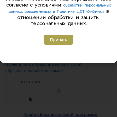
согласие с условиями
обработки персональных
Учебный план МАОДО ЦДТ «Хибины» на 2022-2023
в
данных, изложенными в Политике ЦДТ «Хибины»
учебный год
отношении обработки и защиты
персональных данных.
01.09.2022
ЭП
Принять
Численность обучающихся по каждой
образовательной программе
01.01.2023
ЭП
Копия образовательной программы