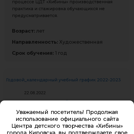
процессе ЦДТ «Хибины» производственная
практика и стажировка обучающихся не
предусматривается.
Возраст:
лет
Направленность:
Художественная
Срок обучения:
1 год
Годовой_календарный учебный график 2022-2023
22.08.2022
ЭП
Уважаемый посетитель! Продолжая
использование официального сайта
Центра детского творчества «Хибины»
города Кировска, вы подтверждаете свое