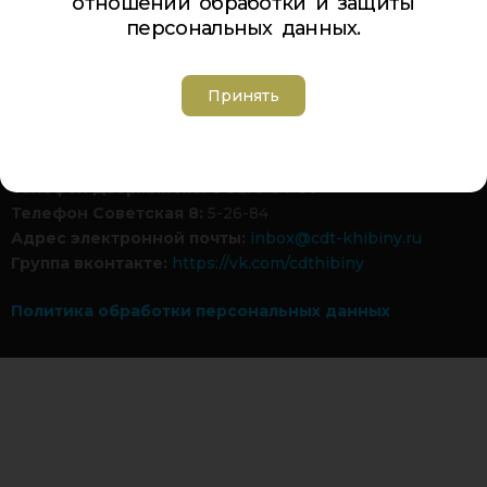
отношении обработки и защиты
персональных данных.
Обратная связь
Гостевая книга
Турбаза ЦДТ «ХИБИНЫ»
Принять
Телефон Ленина 5:
5-44-85
Телефон Ленина 9а:
4-84-99
Телефон Дзержинского 9а:
5-94-00
Телефон Советская 8:
5-26-84
Адрес электронной почты:
inbox@cdt-khibiny.ru
Группа вконтакте:
https://vk.com/cdthibiny
Политика обработки персональных данных