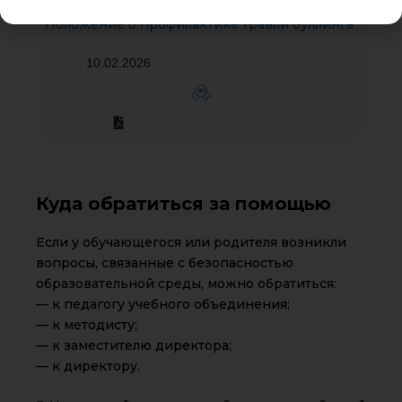
Положение о профилактике травли буллинга
10.02.2026
ЭП
Куда обратиться за помощью
Если у обучающегося или родителя возникли
вопросы, связанные с безопасностью
образовательной среды, можно обратиться:
— к педагогу учебного объединения;
— к методисту;
— к заместителю директора;
— к директору.