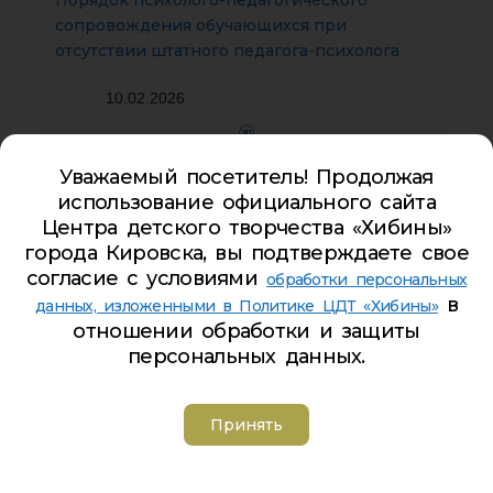
Порядок психолого-педагогического
сопровождения обучающихся при
отсутствии штатного педагога-психолога
10.02.2026
ЭП
Уважаемый посетитель! Продолжая
использование официального сайта
Центра детского творчества «Хибины»
города Кировска, вы подтверждаете свое
Алгоритм действий работников при
согласие с условиями
обработки персональных
выявлении травли, буллинга
в
данных, изложенными в Политике ЦДТ «Хибины»
отношении обработки и защиты
10.02.2026
персональных данных.
ЭП
Принять