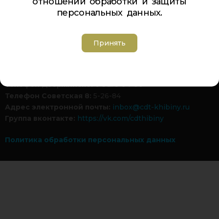
отношении обработки и защиты
персональных данных.
Обратная связь
Гостевая книга
Турбаза ЦДТ «ХИБИНЫ»
Принять
Телефон Ленина 5:
5-44-85
Телефон Ленина 9а:
4-84-99
Телефон Дзержинского 9а:
5-94-00
Телефон Советская 8:
5-26-84
Адрес электронной почты:
inbox@cdt-khibiny.ru
Группа вконтакте:
https://vk.com/cdthibiny
Политика обработки персональных данных