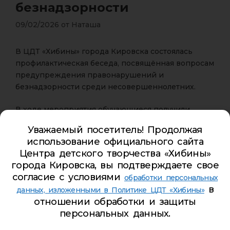
безнадзорности
09/02/2026
от
Наташа
В ЦДТ «Хибины» города Кировска состоялась
профилактическая беседа, посвящённая вопросам
предупреждения правонарушений и
безнадзорности среди несовершеннолетних.
В ходе мероприятия обучающиеся получили
разъяснения о том, что относится к
Уважаемый посетитель! Продолжая
правонарушениям и безнадзорности, а также
использование официального сайта
ознакомились с мерами ответственности и
Центра детского творчества «Хибины»
видами наказаний, предусмотренными
города Кировска, вы подтверждаете свое
действующим законодательством.
согласие с условиями
обработки персональных
в
данных, изложенными в Политике ЦДТ «Хибины»
По завершении беседы участникам были розданы
отношении обработки и защиты
памятки, содержащие информацию о правах и
персональных данных.
обязанностях несовершеннолетних, правилах
безопасного поведения и способах