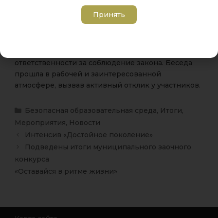
предупреждения опасных ситуаций.
Принять
Проведённое мероприятие способствовало
формированию правовой грамотности
обучающихся и осознанию личной
ответственности за соблюдение закона. Беседа
прошла в рабочей и заинтересованной
атмосфере, вызвав активный отклик у участников.
Безопасная образовательная среда
,
Итоги
,
Мероприятия
,
Новости
Интенсив «Достойное поколение»
Подведены итоги муниципального заочного
конкурса
«Оставайся в ритме жизни»