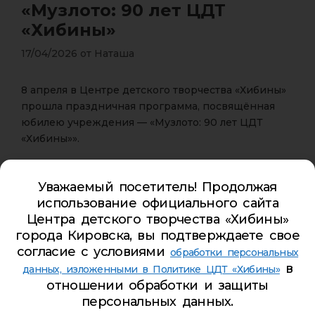
«Музлото: 90 лет ЦДТ
«Хибины»
17/04/2026
от
Наташа
8 апреля в Центре детского творчества «Хибины»
прошла праздничная программа, посвящённая
юбилею учреждения — «Музлото: 90 лет ЦДТ
«Хибины»».
Участники мероприятия окунулись в атмосферу
Уважаемый посетитель! Продолжая
праздника: приняли участие в музыкальном лото,
использование официального сайта
слушали популярные композиции, подпевали и
Центра детского творчества «Хибины»
танцевали. Программа способствовала созданию
города Кировска, вы подтверждаете свое
позитивного настроения, подарила участникам
согласие с условиями
яркие эмоции и вдохновение.
обработки персональных
в
данных, изложенными в Политике ЦДТ «Хибины»
По итогам мероприятия всем участникам были
отношении обработки и защиты
вручены дипломы и сертификаты, которые стали
персональных данных.
памятным подтверждением участия и личных