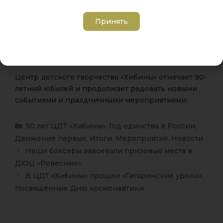
достижений.
Принять
Благодарим обучающихся и педагогов за
активное участие и создание тёплой,
доброжелательной атмосферы.
Центр детского творчества «Хибины» отмечает 90-
летний юбилей и продолжает радовать новыми
событиями и праздничными мероприятиями.
90 лет ЦДТ «Хибины»
,
Год единства в России
,
Движение первых
,
Итоги
,
Мероприятия
,
Новости
Наши боксеры завоевали призовые места в
ДЮЦ «Ровесник»
В ЦДТ «Хибины» прошли «Гагаринские уроки»,
посвящённые Дню космонавтики