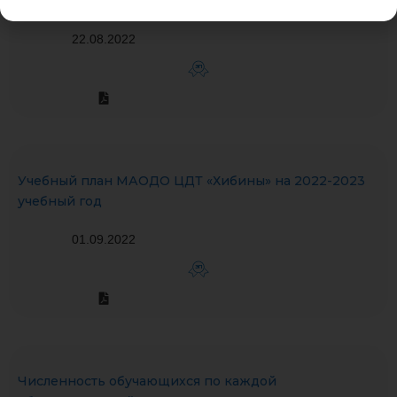
Годовой_календарный учебный график 2022-2023
22.08.2022
ЭП
Учебный план МАОДО ЦДТ «Хибины» на 2022-2023
учебный год
01.09.2022
ЭП
Численность обучающихся по каждой