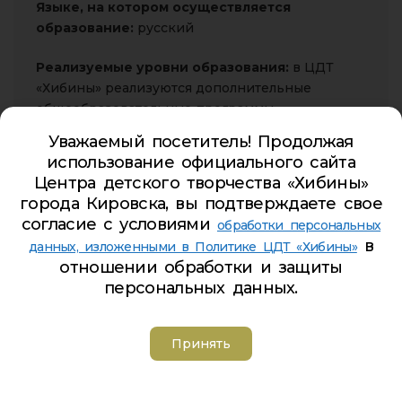
Языке, на котором
осуществляется
образование:
русский
Реализуемые уровни образования:
в ЦДТ
«Хибины» реализуются дополнительные
общеобразовательные программы.
Уважаемый посетитель! Продолжая
Практика обучающихся:
в образовательном
использование официального сайта
процессе ЦДТ «Хибины» производственная
Центра детского творчества «Хибины»
практика и стажировка обучающихся не
города Кировска, вы подтверждаете свое
предусматривается.
согласие с условиями
обработки персональных
в
данных, изложенными в Политике ЦДТ «Хибины»
Возраст:
12-16 лет
отношении обработки и защиты
персональных данных.
Направленность:
Художественная
Срок обучения:
1 год
Принять