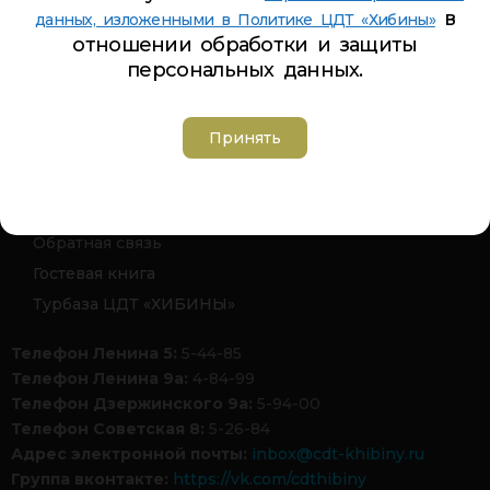
в
данных, изложенными в Политике ЦДТ «Хибины»
отношении обработки и защиты
Шелыгин Денис Борисович
персональных данных.
Принять
Карта сайта
Обратная связь
Гостевая книга
Турбаза ЦДТ «ХИБИНЫ»
Телефон Ленина 5:
5-44-85
Телефон Ленина 9а:
4-84-99
Телефон Дзержинского 9а:
5-94-00
Телефон Советская 8:
5-26-84
Адрес электронной почты:
inbox@cdt-khibiny.ru
Группа вконтакте:
https://vk.com/cdthibiny