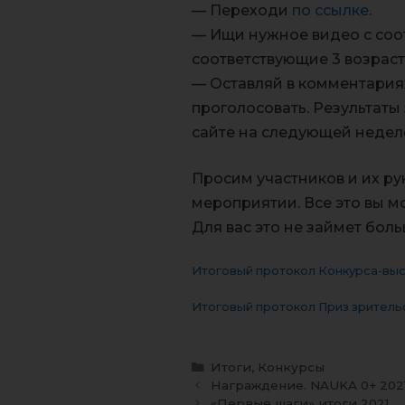
— Переходи
по ссылке
.
— Ищи нужное видео с соо
соответствующие 3 возрас
— Оставляй в комментариях
проголосовать. Результаты
сайте на следующей недел
Просим участников и их р
мероприятии. Все это вы 
Для вас это не займет бол
Итоговый протокол Конкурса-выс
Итоговый протокол Приз зритель
Итоги
,
Конкурсы
Награждение. NAUKA 0+ 202
«Первые шаги» итоги 2021