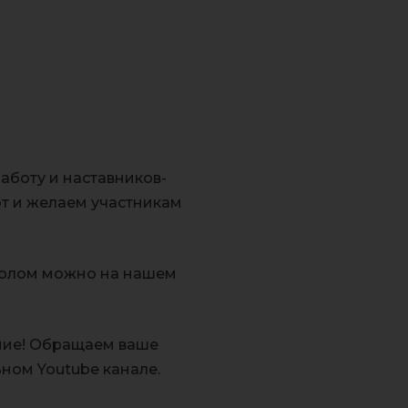
аботу и наставников-
от и желаем участникам
околом можно на нашем
ание! Обращаем ваше
ном Youtube канале.