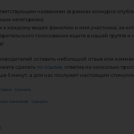
тветствующим названием (в рамках конкурса опубли
тным категориям)
 к каждому видео фамилию и имя участника, за ко
 зрительского голосования ищите в нашей группе 
е!
уководителей оставить небольшой отзыв или комм
можете сделать
по ссылке
, ответив на несколько прос
ьше 5 минут, а для нас послужит настоящим стимул
тавки
Скачать
ских симпатий
Скачать
1