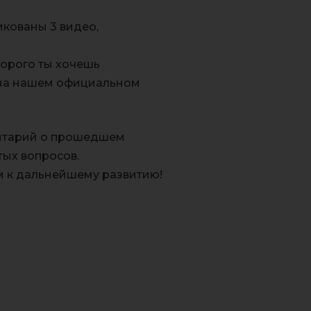
кованы 3 видео,
торого ты хочешь
и на нашем официальном
ентарий о прошедшем
тых вопросов.
ом к дальнейшему развитию!