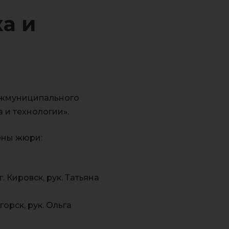
а и
ежмуниципального
 и технологии».
ены жюри:
 Кировск, рук. Татьяна
орск, рук. Ольга