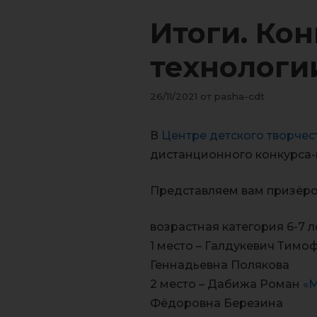
Итоги. Кон
технологии
26/11/2021
от
pasha-cdt
В
Центре детского творчес
дистанционного конкурса-в
Представляем вам призёро
возрастная категория 6-7 л
1 место – Галдукевич Тимо
Геннадьевна Полякова
2 место – Дабижа Роман
«
Фёдоровна Березина