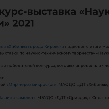
курс-выставка «Наук
» 2021
тва «Хибины» города Кировска
подведены итоги м
ыставки по научно-техническому творчеству «Наука
в и победителей конкурса, которых определили чл
ет
фей
«Мир через микроскоп»
, МАОДО ЦДТ «Хибины», г.
Машина-самолет»
, МБУДО «ДДТ «Дриада», г. Снежног