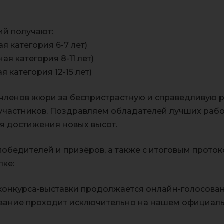
ий получают:
я категория 6-7 лет)
я категория 8-11 лет)
 категория 12-15 лет)
членов жюри за беспристрастную и справедливую р
 участников. Поздравляем обладателей лучших раб
я достижения новых высот.
победителей и призёров, а также с итоговым прот
лке:
 конкурса-выставки продолжается онлайн-голосов
сование проходит исключительно на нашем официаль