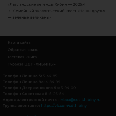
«Лапландские легенды Хибин — 2025»!
Семейный экологический квест «Наши друзья
— зелёные великаны»
Карта сайта
Обратная связь
Гостевая книга
Турбаза ЦДТ «ХИБИНЫ»
Телефон Ленина 5:
5-44-85
Телефон Ленина 9а:
4-84-99
Телефон Дзержинского 9а:
5-94-00
Телефон Советская 8:
5-26-84
Адрес электронной почты:
inbox@cdt-khibiny.ru
Группа вконтакте:
https://vk.com/cdthibiny