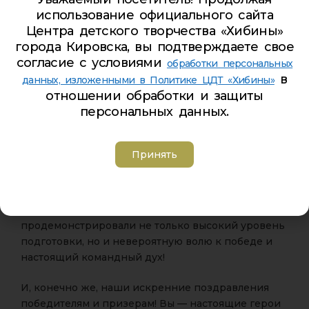
испытаниях, проверив свои силы и знания в:
использование официального сайта
Центра детского творчества «Хибины»
• Ориентировании в лабиринте — нашли верный
города Кировска, вы подтверждаете свое
путь даже самые запутанные!
согласие с условиями
обработки персональных
в
данных, изложенными в Политике ЦДТ «Хибины»
• Обустройстве бивака — быстро, надежно и по
отношении обработки и защиты
всем правилам!
персональных данных.
• Дистанциях на выносливость — неутомимые и
целеустремленные!
Принять
• Сплоченности — командный дух был на высоте!
Все участники соревнований
продемонстрировали не только высокий уровень
подготовки, но и невероятную волю к победе и
настоящий командный дух!
И, конечно же, наши искренние поздравления
победителям и призерам! Вы — настоящие герои