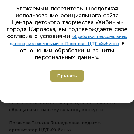
Уважаемый посетитель! Продолжая
Формат: MP4, горизонтальный
использование официального сайта
Центра детского творчества «Хибины»
Позволяется использовать дополнительные
города Кировска, вы подтверждаете свое
материалы, включая световые и электронные
согласие с условиями
эффекты!
обработки персональных
в
данных, изложенными в Политике ЦДТ «Хибины»
Позвольте вашей фантазии двигаться без
отношении обработки и защиты
ограничений и создайте нечто поистине
персональных данных.
уникальное!
Принять
Чтобы узнать больше о конкурсе и ознакомиться с
полными правилами участия, смотрите проект
положения в комментариях под этой новостью.
Если у вас возникнут вопросы, не стесняйтесь
обращаться к нашему куратору конкурса:
Полякова Татьяна Геннадьевна, педагог-
организатор ЦДТ «Хибины»