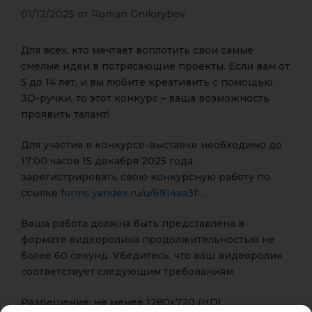
01/12/2025
от
Roman Gnilorybov
Для всех, кто мечтает воплотить свои самые
смелые идеи в потрясающие проекты. Если вам от
5 до 14 лет, и вы любите креативить с помощью
3D-ручки, то этот конкурс – ваша возможность
проявить талант!
Для участия в конкурсе-выставке необходимо до
17:00 часов 15 декабря 2025 года
зарегистрировать свою конкурсную работу по
ссылке
forms.yandex.ru/u/6914aa3f…
Ваша работа должна быть представлена в
формате видеоролика продолжительностью не
более 60 секунд. Убедитесь, что ваш видеоролик
соответствует следующим требованиям:
Разрешение: не менее 1280х720 (HD)