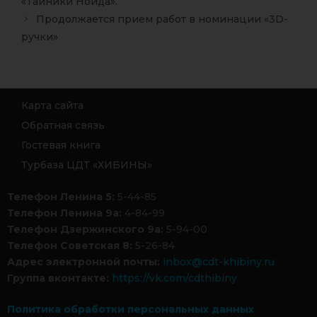
«Тайники Нойда».
Продолжается прием работ в номинации «3D-
ручки»
Карта сайта
Обратная связь
Гостевая книга
Турбаза ЦДТ «ХИБИНЫ»
Телефон Ленина 5:
5-44-85
Телефон Ленина 9а:
4-84-99
Телефон Дзержинского 9а:
5-94-00
Телефон Советская 8:
5-26-84
Адрес электронной почты:
inbox@cdt-khibiny.ru
Группа вконтакте:
https://vk.com/cdthibiny
Политика обработки персональных данных