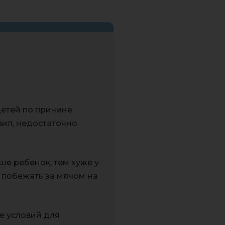
етей по причине
вил, недостаточно
е ребенок, тем хуже у
о побежать за мячом на
е условий для