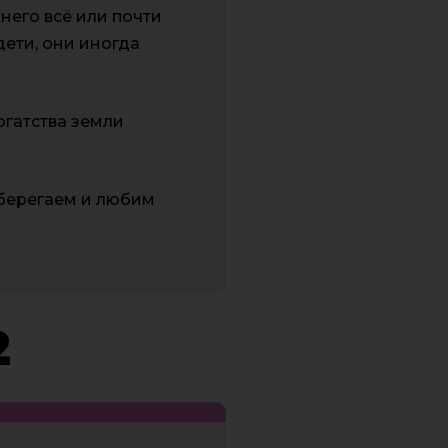
него всё или почти
дети, они иногда
огатства земли
оберегаем и любим
2