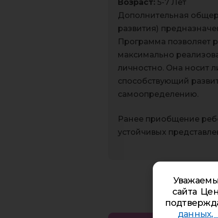
Возраст:
5-7 Лет
Дополнительная общера
развития)
предназначен
Программа позволяет р
максимально реализова
личностно. Она носит 
способствующий развит
самоопределению.
Ранее приобщение ребе
устойчивых представлен
Уважаемы
сайта Цен
подтвержд
данных,