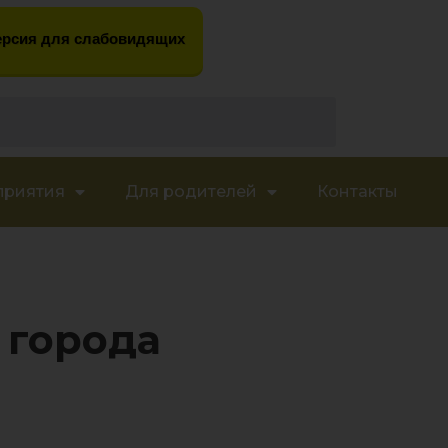
рсия для слабовидящих
приятия
Для родителей
Контакты
 города