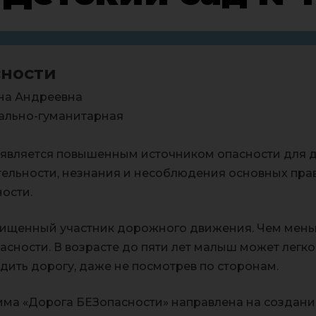
сности
на Андреевна
льно-гуманитарная
является повышенным источником опасности для д
тельности, незнания и несоблюдения основных пра
ности.
ищенный участник дорожного движения. Чем меньш
пасности. В возрасте до пяти лет малыш может легк
дить дорогу, даже не посмотрев по сторонам.
ма «Дорога БЕЗопасности» направлена на создани