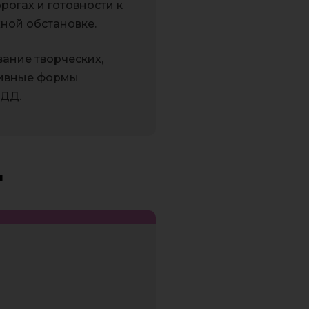
огах и готовности к
ной обстановке.
ание творческих,
тивные формы
БДД.
4