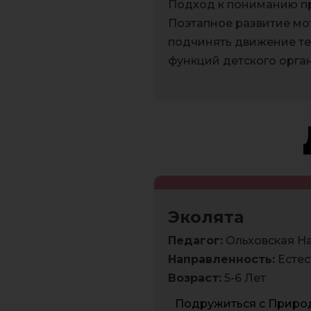
Подход к пониманию пр
Поэтапное развитие мо
подчинять движение те
функций детского орган
Эколята
Педагог:
Ольховская Н
Направленность:
Естес
Возраст:
5-6 Лет
Подружиться с Природ