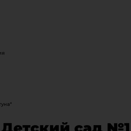
ия
туна"
Детский сад №1