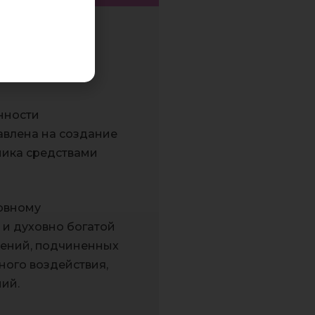
нности
авлена на создание
ника средствами
ховному
 и духовно богатой
жений, подчиненных
ного воздействия,
ий.