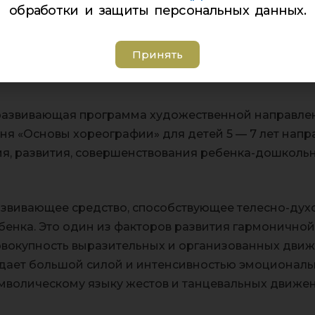
обработки и защиты персональных данных.
графии
Принять
рина Владимировна
жественная
азвивающая программа художественной направле
ня «Основы хореографии» для детей 5 — 7 лет напр
ия, развития, совершенствования ребенка-дошколь
азвивающее средство, способствующее телесно-ду
енка. Это один из факторов развития гармоничной
 совокупность выразительных и организованных дви
дает большой силой и интенсивностью эмоциональ
мволическому языку жестов и танцевальных движен