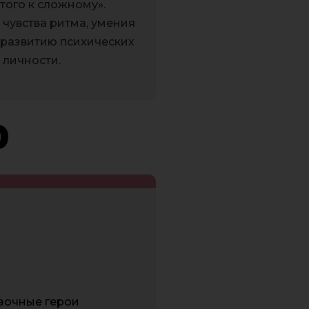
того к сложному».
чувства ритма, умения
 развитию психических
 личности.
0
азочные герои