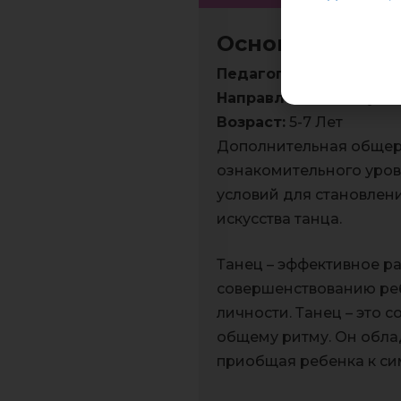
Основы хорео
Педагог:
Шемякина Ма
Направленность:
Худо
Возраст:
5-7 Лет
Дополнительная общер
ознакомительного уров
условий для становлен
искусства танца.
Танец – эффективное р
совершенствованию реб
личности. Танец – это
общему ритму. Он обла
приобщая ребенка к си