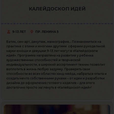
КАЛЕЙДОСКОП ИДЕЙ
9-13 ЛЕТ
ПР. ЛЕНИНА 5
Батик, сен-арт, декупаж, манкография… Познакомиться на
практике с этими и многими другими сферами рукодельной
науки юноши и девушки 9-13 лет могут в «Калейдоскопе
идей». Программа направлена на развитие у ребенка
художественных способностей и творческой
индивидуальности, а широкий ассортимент техник позволит
воплотить в жизнь любую задумку. Проверить свои
способности во всех областях хэнд-мейда, набраться опыта и
создать нечто собственными руками – от идеи и разработки
дизайна до оформления готового изделия – для этого
достаточно просто заглянуть в «Калейдоскоп идей»!