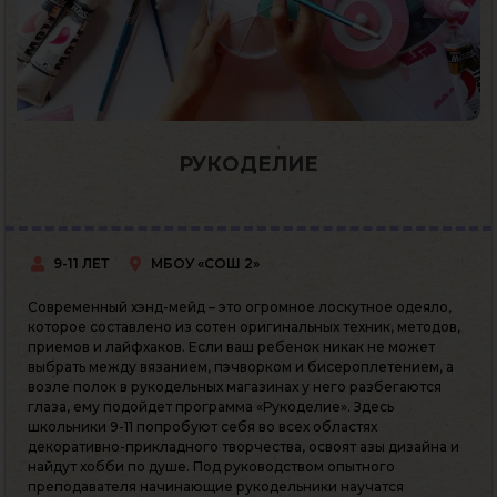
РУКОДЕЛИЕ
9-11 ЛЕТ
МБОУ «СОШ 2»
Современный хэнд-мейд – это огромное лоскутное одеяло,
которое составлено из сотен оригинальных техник, методов,
приемов и лайфхаков. Если ваш ребенок никак не может
выбрать между вязанием, пэчворком и бисероплетением, а
возле полок в рукодельных магазинах у него разбегаются
глаза, ему подойдет программа «Рукоделие». Здесь
школьники 9-11 попробуют себя во всех областях
декоративно-прикладного творчества, освоят азы дизайна и
найдут хобби по душе. Под руководством опытного
преподавателя начинающие рукодельники научатся