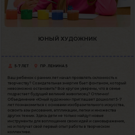
ЮНЫЙ ХУДОЖНИК
5-7 ЛЕТ
ПР. ЛЕНИНА 5
Ваш ребенок с ранних лет начал проявлять склонность к
творчеству? Созидательная энергия бьет фонтаном, который
невозможно остановить? Все кругом уверены, что в семье
подрастает будущий великий живописец? Отлично!
Объединение «Юный художник» приглашает дошколят 5-7
лет познакомиться с основами изобразительного искусства,
освоить азы рисования, аппликации, лепки и множества
других техник. Здесь дети не только найдут новые
инструменты для воплощения своих идей и самовыражения,
но и получат свой первый опыт работы в творческом
коллективе.