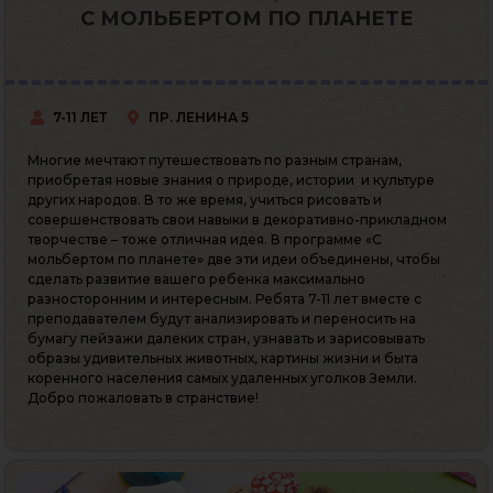
С МОЛЬБЕРТОМ ПО ПЛАНЕТЕ
7-11 ЛЕТ
ПР. ЛЕНИНА 5
Многие мечтают путешествовать по разным странам,
приобретая новые знания о природе, истории и культуре
других народов. В то же время, учиться рисовать и
совершенствовать свои навыки в декоративно-прикладном
творчестве – тоже отличная идея. В программе «С
мольбертом по планете» две эти идеи объединены, чтобы
сделать развитие вашего ребенка максимально
разносторонним и интересным. Ребята 7-11 лет вместе с
преподавателем будут анализировать и переносить на
бумагу пейзажи далеких стран, узнавать и зарисовывать
образы удивительных животных, картины жизни и быта
коренного населения самых удаленных уголков Земли.
Добро пожаловать в странствие!