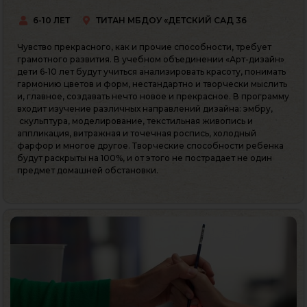
6-10 ЛЕТ
ТИТАН МБДОУ «ДЕТСКИЙ САД 36
Чувство прекрасного, как и прочие способности, требует
грамотного развития. В учебном объединении «Арт-дизайн»
дети 6-10 лет будут учиться анализировать красоту, понимать
гармонию цветов и форм, нестандартно и творчески мыслить
и, главное, создавать нечто новое и прекрасное. В программу
входит изучение различных направлений дизайна: эмбру,
скульптура, моделирование, текстильная живопись и
аппликация, витражная и точечная роспись, холодный
фарфор и многое другое. Творческие способности ребенка
будут раскрыты на 100%, и от этого не пострадает не один
предмет домашней обстановки.