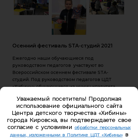
Осенний фестиваль STA-студий 2021
Ежегодно наши обучающиеся под
руководством педагогов участвуют во
Всероссийском осеннем фестивале STA-
студий. Под руководством педагогов ЦДТ
«Хибины» обучающиеся из муниципалитета
приняли участие в мастер-
Уважаемый посетитель! Продолжая
классах «Нанотехнологии — технологии
использование официального сайта
будущего», «Качественные реакции на
Центра детского творчества «Хибины»
катионы» и «Мастер-классе по изготовлению
города Кировска, вы подтверждаете свое
неньютоновской жидкости». В фестивале
согласие с условиями
обработки персональных
приняли участие около 40 школьников города.
в
данных, изложенными в Политике ЦДТ «Хибины»