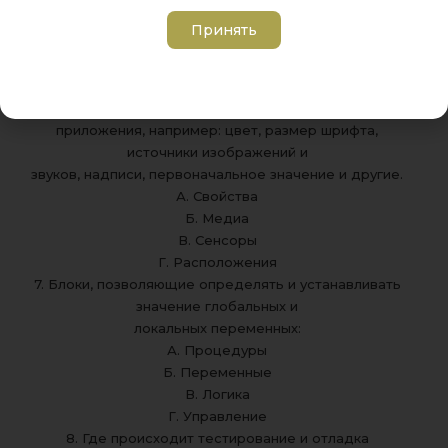
Б. Просмотр
Принять
В. Свойства
Г. Палитра
6. В этой части экрана устанавливаются свойства
компонент вашего
приложения, например: цвет, размер шрифта,
источники изображений и
звуков, надписи, первоначальное значение и другие.
А. Свойства
Б. Медиа
В. Сенсоры
Г. Расположения
7. Блоки, позволяющие определять и устанавливать
значение глобальных и
локальных переменных:
А. Процедуры
Б. Переменные
В. Логика
Г. Управление
8. Где происходит тестирование и отладка