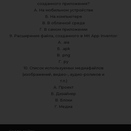
созданного приложения?
А. На мобильном устройстве
Б. На компьютере
В. В облачной среде
Г. В самом приложении
9. Расширения файла, созданного в Mit App Inventor:
А. .aia
Б. .apk
В. .png
Г. .py
10. Список используемых медиафайлов
(изображений, видео-, аудио-роликов и
т.п.)
А. Проект
Б. Дизайнер
В. Блоки
Г. Медиа