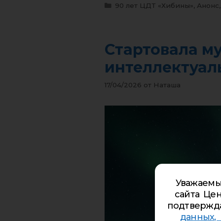
90 лет ЦДТ «Хибины»
,
Анонс
Стартовала м
интеллектуаль
17/04/2026
от
Наташа
Уважаемы
сайта Цен
подтвержд
данных,