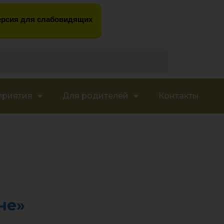
рсия для слабовидящих
приятия
Для родителей
Контакты
не»