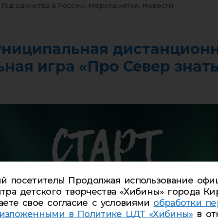
,
Год единства в России
,
Мероприятия
,
Новости
униципальная дистанцион
ная игра «Про Север знать
й посетитель! Продолжая использование офи
тра детского творчества «Хибины» города Ки
аете свое согласие с условиями
обработки пе
 изложенными в Политике ЦДТ «Хибины»
в от