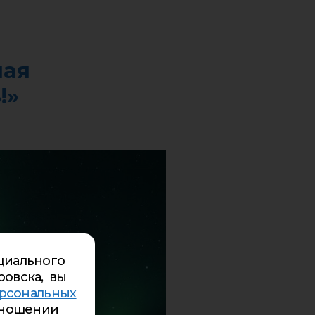
ная
!»
циального
ровска, вы
рсональных
ношении