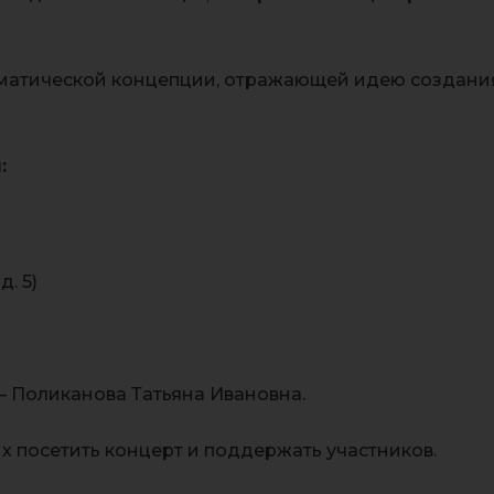
матической концепции, отражающей идею создания
:
. 5)
— Поликанова Татьяна Ивановна.
 посетить концерт и поддержать участников.