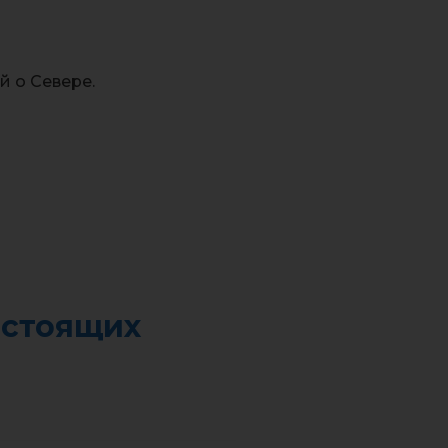
й о Севере.
астоящих