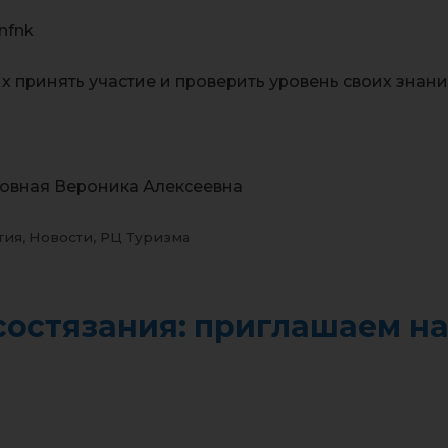
nfnk
принять участие и проверить уровень своих знани
мовная Вероника Алексеевна
тия
,
Новости
,
РЦ Туризма
состязания: приглашаем н