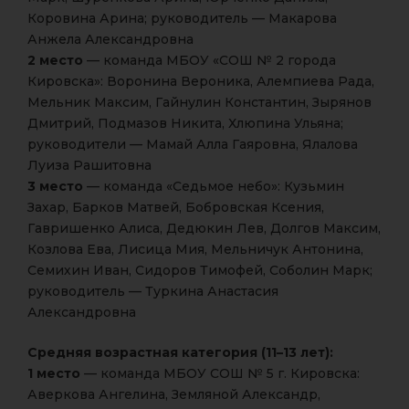
Коровина Арина; руководитель — Макарова
Анжела Александровна
2 место
— команда МБОУ «СОШ № 2 города
Кировска»: Воронина Вероника, Алемпиева Рада,
Мельник Максим, Гайнулин Константин, Зырянов
Дмитрий, Подмазов Никита, Хлюпина Ульяна;
руководители — Мамай Алла Гаяровна, Ялалова
Луиза Рашитовна
3 место
— команда «Седьмое небо»: Кузьмин
Захар, Барков Матвей, Бобровская Ксения,
Гавришенко Алиса, Дедюкин Лев, Долгов Максим,
Козлова Ева, Лисица Мия, Мельничук Антонина,
Семихин Иван, Сидоров Тимофей, Соболин Марк;
руководитель — Туркина Анастасия
Александровна
Средняя возрастная категория (11–13 лет):
1 место
— команда МБОУ СОШ № 5 г. Кировска:
Аверкова Ангелина, Земляной Александр,