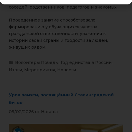
событиях, но и в повседневной жизни — среди
соседей, родственников, педагогов и знакомых.
Проведённое занятие способствовало
формированию у обучающихся чувства
гражданской ответственности, уважения к
истории своей страны и гордости за людей,
живущих рядом.
Волонтеры Победы
,
Год единства в России
,
Итоги
,
Мероприятия
,
Новости
Урок памяти, посвящённый Сталинградской
битве
09/02/2026
от
Наташа