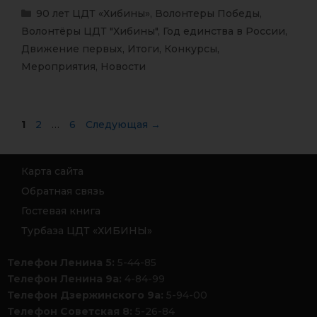
90 лет ЦДТ «Хибины»
,
Волонтеры Победы
,
Волонтёры ЦДТ "Хибины"
,
Год единства в России
,
Движение первых
,
Итоги
,
Конкурсы
,
Мероприятия
,
Новости
1
2
…
6
Следующая
→
Карта сайта
Обратная связь
Гостевая книга
Турбаза ЦДТ «ХИБИНЫ»
Телефон Ленина 5:
5-44-85
Телефон Ленина 9а:
4-84-99
Телефон Дзержинского 9а:
5-94-00
Телефон Советская 8:
5-26-84