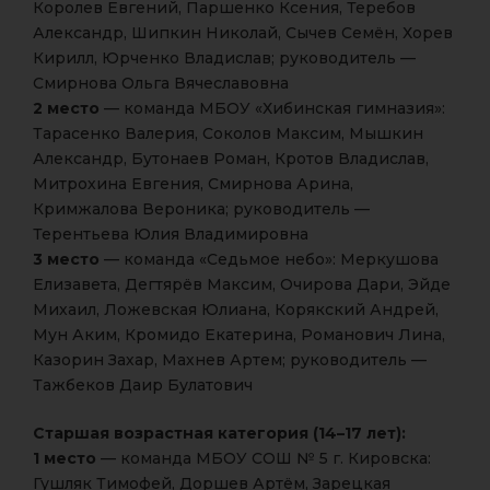
Королев Евгений, Паршенко Ксения, Теребов
Александр, Шипкин Николай, Сычев Семён, Хорев
Кирилл, Юрченко Владислав; руководитель —
Смирнова Ольга Вячеславовна
2 место
— команда МБОУ «Хибинская гимназия»:
Тарасенко Валерия, Соколов Максим, Мышкин
Александр, Бутонаев Роман, Кротов Владислав,
Митрохина Евгения, Смирнова Арина,
Кримжалова Вероника; руководитель —
Терентьева Юлия Владимировна
3 место
— команда «Седьмое небо»: Меркушова
Елизавета, Дегтярёв Максим, Очирова Дари, Эйде
Михаил, Ложевская Юлиана, Корякский Андрей,
Мун Аким, Кромидо Екатерина, Романович Лина,
Казорин Захар, Махнев Артем; руководитель —
Тажбеков Даир Булатович
Старшая возрастная категория (14–17 лет):
1 место
— команда МБОУ СОШ № 5 г. Кировска:
Гушляк Тимофей, Доршев Артём, Зарецкая