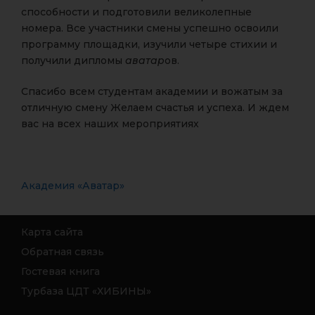
способности и подготовили великолепные
номера. Все участники смены успешно освоили
программу площадки, изучили четыре стихии и
получили дипломы
аватар
ов.
Спасибо всем студентам академии и вожатым за
отличную смену Желаем счастья и успеха. И ждем
вас на всех наших мероприятиях
Академия «Аватар»
Карта сайта
Обратная связь
Гостевая книга
Турбаза ЦДТ «ХИБИНЫ»