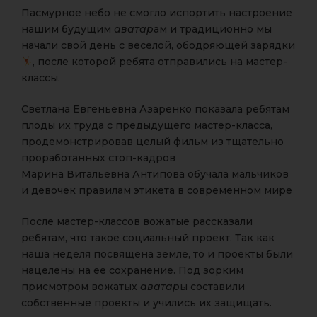
Пасмурное небо не смогло испортить настроение
нашим будущим
аватар
ам и традиционно мы
начали свой день с веселой, ободряющей зарядки
, после которой ребята отправились на мастер-
классы.
Светлана Евгеньевна Азаренко показала ребятам
плоды их труда с предыдущего мастер-класса,
продемонстрировав целый фильм из тщательно
проработанных стоп-кадров
Марина Витальевна Антипова обучала мальчиков
и девочек правилам этикета в современном мире
После мастер-классов вожатые рассказали
ребятам, что такое социальный проект. Так как
наша неделя посвящена земле, то и проекты были
нацелены на ее сохранение. Под зорким
присмотром вожатых
аватар
ы составили
собственные проекты и учились их защищать.