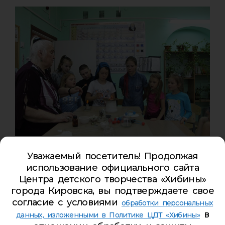
А мы продолжаем неделю, посвященную
Уважаемый посетитель! Продолжая
изучению свойств земли
использование официального сайта
Центра детского творчества «Хибины»
Сегодня ребята профильной площадки «
АВАТАР
»
города Кировска, вы подтверждаете свое
посетили мастер-классы, где они оказались в роли
согласие с условиями
обработки персональных
экспериментаторов и смогли поработать с
в
данных, изложенными в Политике ЦДТ «Хибины»
химическими реактивами.